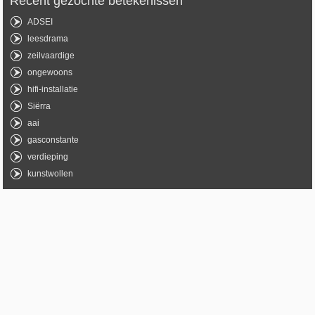
Recent gezochte betekenissen
ADSEI
leesdrama
zeilvaardige
ongewoons
hifi-installatie
Siërra
aai
gasconstante
verdieping
kunstwollen