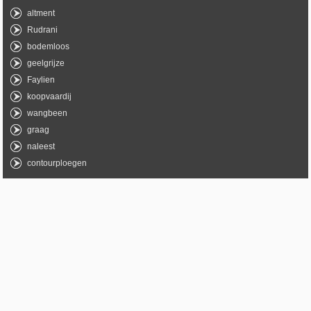
altment
Rudrani
bodemloos
geelgrijze
Faylien
koopvaardij
wangbeen
graag
naleest
contourploegen