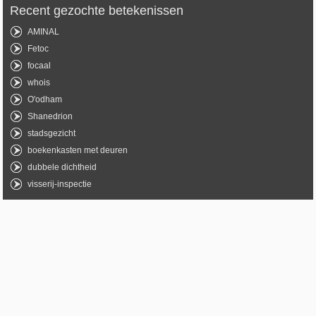
Recent gezochte betekenissen
AMINAL
Fetoc
focaal
whois
O'odham
Shanedrion
stadsgezicht
boekenkasten met deuren
dubbele dichtheid
visserij-inspectie