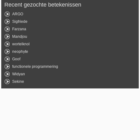
Recent gezochte betekenissen
ARGO
Sigfriede
Farzana
Mandjou
wortelknol
neophyte
Goof
functionele programmering
Widyan
Sekine