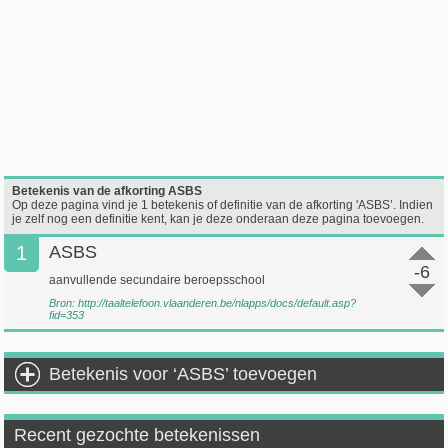
Betekenis van de afkorting ASBS
Op deze pagina vind je 1 betekenis of definitie van de afkorting 'ASBS’. Indien
je zelf nog een definitie kent, kan je deze onderaan deze pagina toevoegen.
1
ASBS
-6
aanvullende secundaire beroepsschool
Bron:
http://taaltelefoon.vlaanderen.be/nlapps/docs/default.asp?
fid=353
Betekenis voor ‘ASBS’ toevoegen
Recent gezochte betekenissen