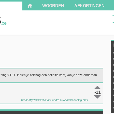
WOORDEN
AFKORTINGEN
rting 'GHO’. Indien je zelf nog een definitie kent, kan je deze onderaan
-11
Bron:
http://www.dumont-andre.nl/woordenboek/g.html