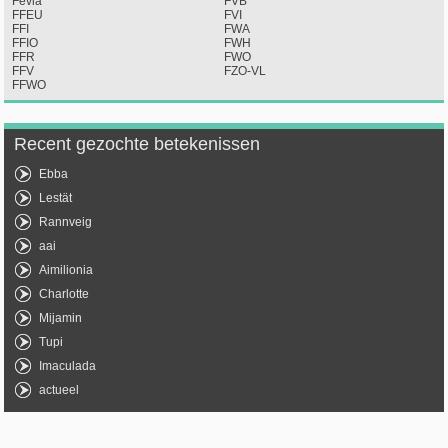
Fevia
FVB
FFEU
FVI
FFI
FWA
FFIO
FWH
FFR
FWO
FFV
FZO-VL
FFWO
Recent gezochte betekenissen
Ebba
Lestät
Rannveig
aai
Aimilionia
Charlotte
Mijamin
Tupi
Imaculada
actueel