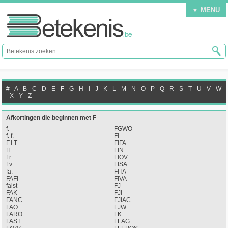
▼ MENU
#
-
A
-
B
-
C
-
D
-
E
-
F
-
G
-
H
-
I
-
J
-
K
-
L
-
M
-
N
-
O
-
P
-
Q
-
R
-
S
-
T
-
U
-
V
-
W
-
X
-
Y
-
Z
Afkortingen die beginnen met F
f.
FGWO
f. f.
FI
F.I.T.
FIFA
f.l.
FIN
f.r.
FIOV
f.v.
FISA
fa.
FITA
FAFI
FIVA
faist
FJ
FAK
FJI
FANC
FJIAC
FAO
FJW
FARO
FK
FAST
FLAG