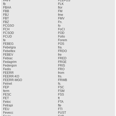
FAVV
FLEPOS
fb
FLK
FBAA
flor
FBB
FM
FBJ
fme
FBT
FMV
FBZ
Fn.
FCGSO
fo
FCH
FoCI
FCSOD
FOD
FCUD
Follo
fe
Forem
FEBEG
FOS
Febelgra
fra.
Febeltex
FRDO
FEBEV
fre
Febiac
FRED
Fedagrim
FRGE
Federgon
FRIS
Fedis
FRO
FEERR
from
FEERR-KO
frs.
FEERR-MGO
FRWB
Felnet
fs.
FEP
FSC
ferm
FSM
FESC
FSS
FET
ft
Fetoc
FTA
Fetrapi
fte
FEU
FTI
Fevecc
FUST