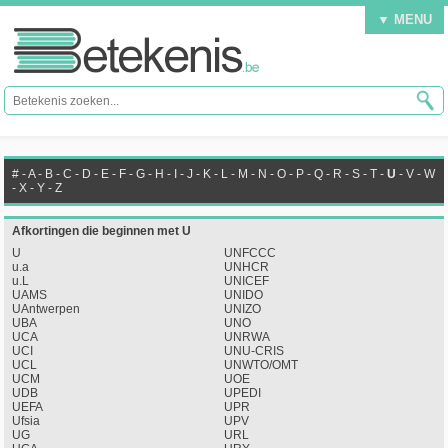
▼ MENU
#
-
A
-
B
-
C
-
D
-
E
-
F
-
G
-
H
-
I
-
J
-
K
-
L
-
M
-
N
-
O
-
P
-
Q
-
R
-
S
-
T
-
U
-
V
-
W
-
X
-
Y
-
Z
Afkortingen die beginnen met U
U
UNFCCC
u.a
UNHCR
u.L
UNICEF
UAMS
UNIDO
UAntwerpen
UNIZO
UBA
UNO
UCA
UNRWA
UCI
UNU-CRIS
UCL
UNWTO/OMT
UCM
UOE
UDB
UPEDI
UEFA
UPR
Ufsia
UPV
UG
URL