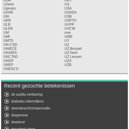
UGA
URY
UGent
US
Ugexpo
USA
UHAK
USADA
UIA
USB
UKR
USPTO
ULB
UUPP
ULDK
UVCW
UM
uvw
UMI
UWE
UMTS
UY
UN-CSD
UZ
UN/ECE
UZ Brussel
UNAIDS
UZ Gent
UNCTAD
UZ Leuven
UNDP
UZA
UNEP
UZB
UNESCO
Recent gezochte betekenissen
de auditu-verklaring
diabetes intermittens
dwarskrachtcompensatie
diagenese
dwalend