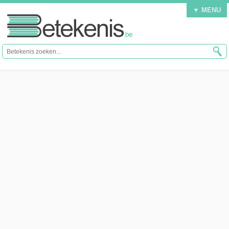
▼ MENU