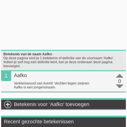
Betekenis van de naam Aafko
Op deze pagina vind je 1 betekenis of definitie van de voornaam 'Aafko’.
Indien je zelf nog een definitie kent, kan je deze onderaan deze pagina
toevoegen.
1
Aafko
0
Verkleinwoord van Averill: Vechten tegen zwijnen
Aafko is een jongensnaam.
Betekenis voor ‘Aafko’ toevoegen
Recent gezochte betekenissen