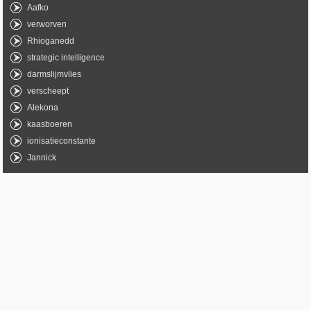
Aafko
verworven
Rhioganedd
strategic intelligence
darmslijmvlies
verscheept
Alekona
kaasboeren
ionisatieconstante
Jannick