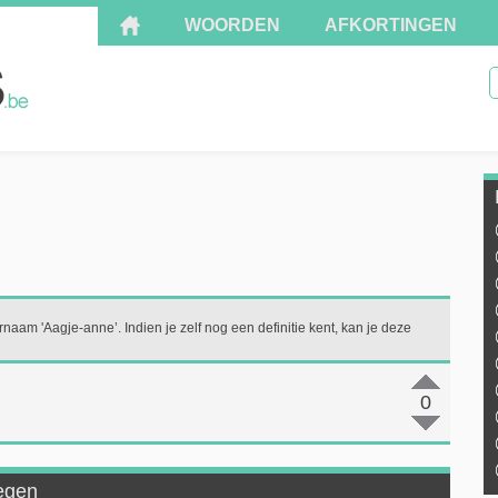
WOORDEN
AFKORTINGEN
rnaam 'Aagje-anne’. Indien je zelf nog een definitie kent, kan je deze
0
oegen