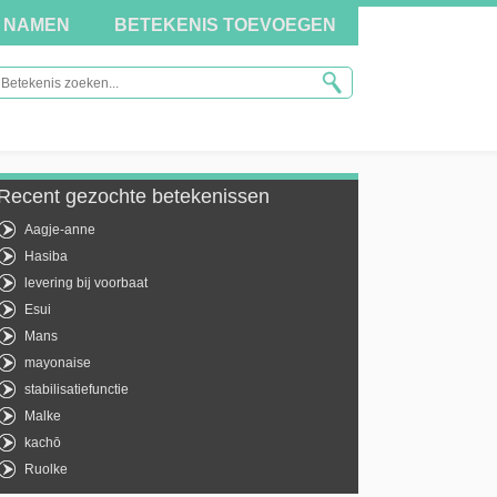
NAMEN
BETEKENIS TOEVOEGEN
Recent gezochte betekenissen
Aagje-anne
Hasiba
levering bij voorbaat
Esui
Mans
mayonaise
stabilisatiefunctie
Malke
kachō
Ruolke