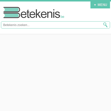
▼ MENU