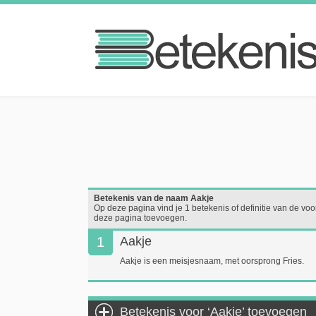
Betekenis van de naam Aakje
Op deze pagina vind je 1 betekenis of definitie van de voo
deze pagina toevoegen.
1
Aakje
Aakje is een meisjesnaam, met oorsprong Fries.
Betekenis voor ‘Aakje’ toevoegen