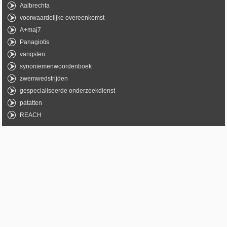
Aalbrechta
voorwaardelijke overeenkomst
A+maj7
Panagiotis
vangsten
synoniemenwoordenboek
zwemwedstrijden
gespecialiseerde onderzoekdienst
patatten
REACH