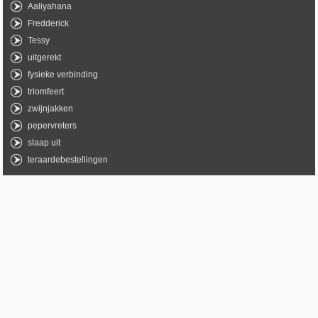
Aaliyahana
Fredderick
Tessy
uitgerekt
fysieke verbinding
triomfeert
zwijnjakken
pepervreters
slaap uit
teraardebestellingen