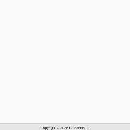
Copyright © 2026 Betekenis.be