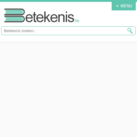
▼ MENU