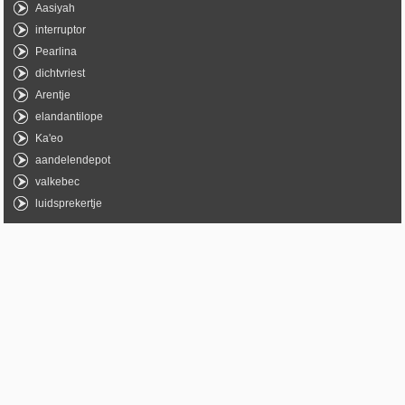
Aasiyah
interruptor
Pearlina
dichtvriest
Arentje
elandantilope
Ka'eo
aandelendepot
valkebec
luidsprekertje