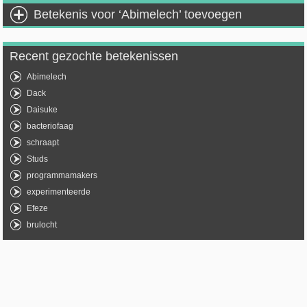
Betekenis voor ‘Abimelech’ toevoegen
Recent gezochte betekenissen
Abimelech
Dack
Daisuke
bacteriofaag
schraapt
Studs
programmamakers
experimenteerde
Efeze
brulocht