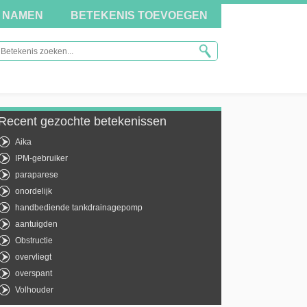
NAMEN
BETEKENIS TOEVOEGEN
Recent gezochte betekenissen
Aika
IPM-gebruiker
paraparese
onordelijk
handbediende tankdrainagepomp
aantuigden
Obstructie
overvliegt
overspant
Volhouder