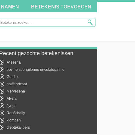
NAMEN
BETEKENIS TOEVOEGEN
Recent gezochte betekenissen
A'leesha
bovine spongiforme encefalopathie
Gradie
halffabricaat
Mervesena
Alysia
Jynus
Roséchaily
klompen
dieptekalibers