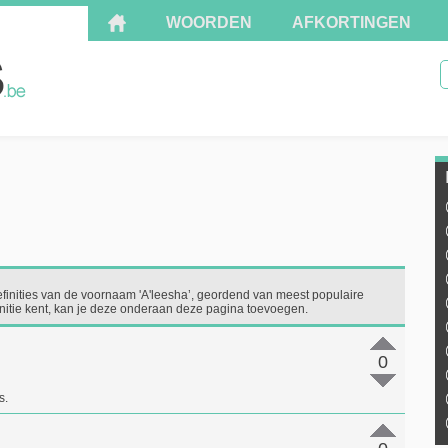
WOORDEN
AFKORTINGEN
efinities van de voornaam 'A'leesha’, geordend van meest populaire
finitie kent, kan je deze onderaan deze pagina toevoegen.
0
s.