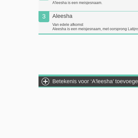
A'leesha is een meisjesnaam.
3
Aleesha
Van edele afkomst
Aleesha is een meisjesnaam, met oorsprong Latijn
Betekenis voor ‘A'leesha’ toevoeg