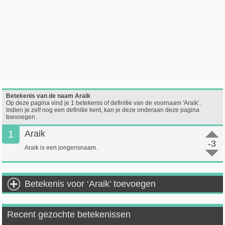
Betekenis van de naam Araik
Op deze pagina vind je 1 betekenis of definitie van de voornaam 'Araik’.
Indien je zelf nog een definitie kent, kan je deze onderaan deze pagina
toevoegen.
1
Araik
-3
Araik is een jongensnaam.
Betekenis voor ‘Araik’ toevoegen
Recent gezochte betekenissen