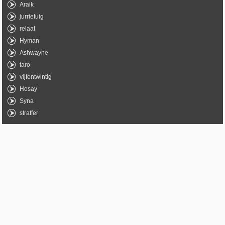
Araik
jurrietuig
relaat
Hyman
Ashwayne
taro
vijfentwintig
Hosay
Syna
straffer