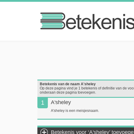
Betekenis van de naam A'sheley
Op deze pagina vind je 1 betekenis of definitie van de voor
onderaan deze pagina toevoegen.
1
A'sheley
A'sheley is een meisjesnaam.
Betekenis voor ‘A'sheley’ toevoeg