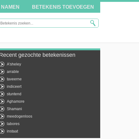
NAMEN
BETEKENIS TOEVOEGEN
Recent gezochte betekenissen
A'sheley
arrable
taveerne
indiceert
stuntend
Aghamore
Shamani
meedogenloos
labores
instaat