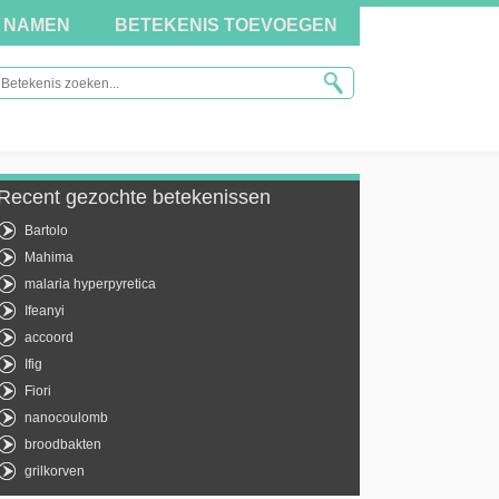
NAMEN
BETEKENIS TOEVOEGEN
Recent gezochte betekenissen
Bartolo
Mahima
malaria hyperpyretica
Ifeanyi
accoord
Ifig
Fiori
nanocoulomb
broodbakten
grilkorven