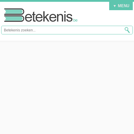
▼ MENU