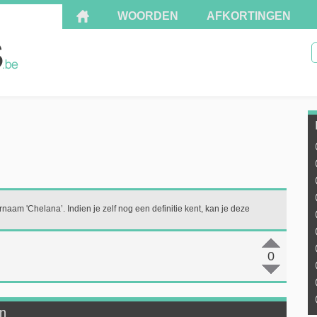
WOORDEN
AFKORTINGEN
rnaam 'Chelana’. Indien je zelf nog een definitie kent, kan je deze
0
en