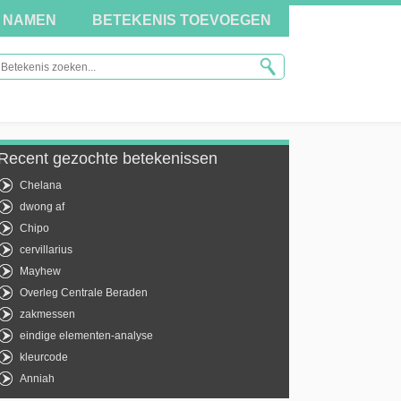
NAMEN
BETEKENIS TOEVOEGEN
Recent gezochte betekenissen
Chelana
dwong af
Chipo
cervillarius
Mayhew
Overleg Centrale Beraden
zakmessen
eindige elementen-analyse
kleurcode
Anniah