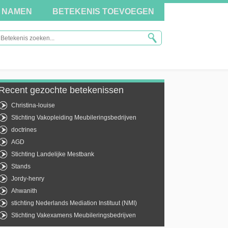
NAMEN
BETEKENIS TOEVOEGEN
Recent gezochte betekenissen
Christina-louise
Stichting Vakopleiding Meubileringsbedrijven
doctrines
AGD
Stichting Landelijke Mestbank
Stands
Jordy-henry
Ahwanith
stichting Nederlands Mediation Instituut (NMI)
Stichting Vakexamens Meubileringsbedrijven