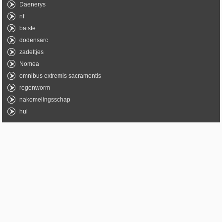
Daenerys
nf
batste
dodensarc
zadeltjes
Nomea
omnibus extremis sacramentis
regenworm
nakomelingsschap
hul