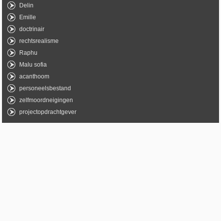
Delin
Emille
doctrinair
rechtsrealisme
Raphu
Malu sofia
acanthoom
personeelsbestand
zelfmoordneigingen
projectopdrachtgever