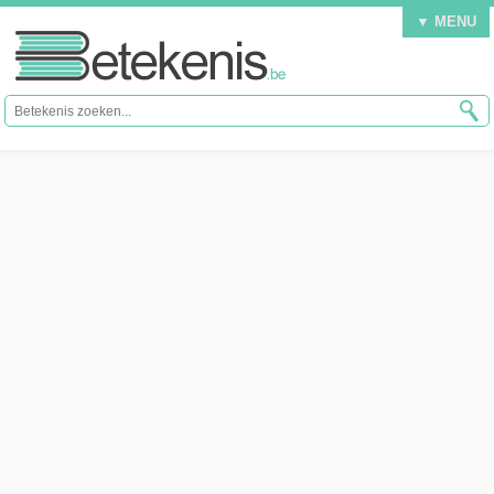
▼ MENU