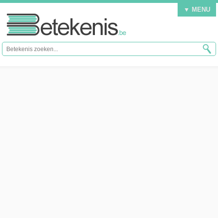
▼ MENU