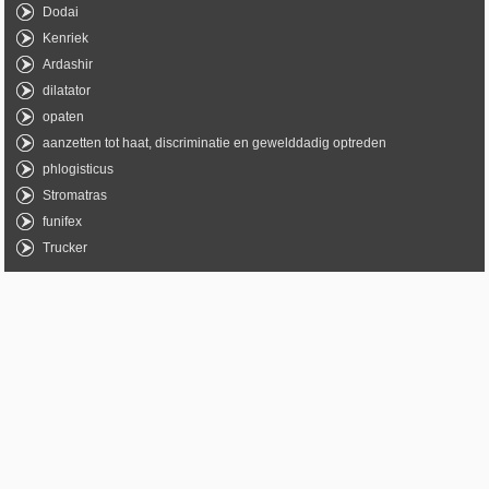
Dodai
Kenriek
Ardashir
dilatator
opaten
aanzetten tot haat, discriminatie en gewelddadig optreden
phlogisticus
Stromatras
funifex
Trucker