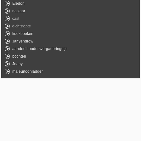
Eledon
nastaar
cast
dichtstopte
kookboeken
Jahyendrow
aandeelhoudersvergaderingetje
bochten
Joany
majeurtoonladder