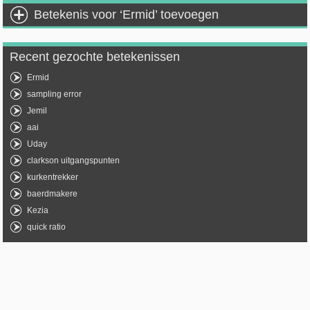
Betekenis voor ‘Ermid’ toevoegen
Recent gezochte betekenissen
Ermid
sampling error
Jemil
aai
Uday
clarkson uitgangspunten
kurkentrekker
baerdmakere
Kezia
quick ratio