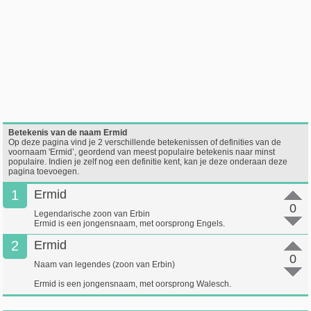
Betekenis van de naam Ermid
Op deze pagina vind je 2 verschillende betekenissen of definities van de
voornaam 'Ermid’, geordend van meest populaire betekenis naar minst
populaire. Indien je zelf nog een definitie kent, kan je deze onderaan deze
pagina toevoegen.
1
Ermid
0
Legendarische zoon van Erbin
Ermid is een jongensnaam, met oorsprong Engels.
2
Ermid
0
Naam van legendes (zoon van Erbin)
Ermid is een jongensnaam, met oorsprong Walesch.