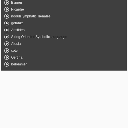
Eymen
Picardië
noduli lymphatici lienales
getankt
Aristides
String Oriented Symbolic Language
Alesja
cote
Gertina
belommer