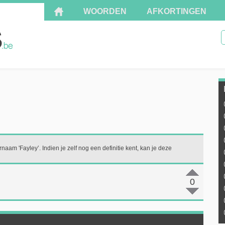
WOORDEN
AFKORTINGEN
naam 'Fayley’. Indien je zelf nog een definitie kent, kan je deze
0