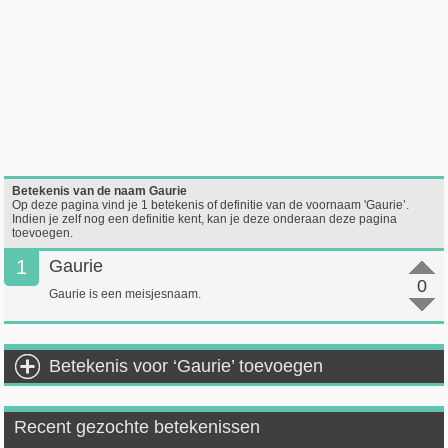
Betekenis van de naam Gaurie
Op deze pagina vind je 1 betekenis of definitie van de voornaam 'Gaurie’.
Indien je zelf nog een definitie kent, kan je deze onderaan deze pagina
toevoegen.
1
Gaurie
0
Gaurie is een meisjesnaam.
Betekenis voor ‘Gaurie’ toevoegen
Recent gezochte betekenissen