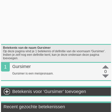
Betekenis van de naam Gursimer
Op deze pagina vind je 1 betekenis of definitie van de voornaam 'Gursimer’.
Indien je zelf nog een definitie kent, kan je deze onderaan deze pagina
toevoegen.
1
Gursimer
0
Gursimer is een meisjesnaam.
Betekenis voor ‘Gursimer’ toevoegen
Recent gezochte betekenissen