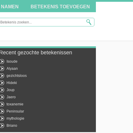
NAMEN
BETEKENIS TOEVOEGEN
Recent gezochte betekenissen
Isoude
Alyaan
gezichtsloos
Hideki
Joup
Jaero
toxanemie
Peninsular
mythologie
Briano