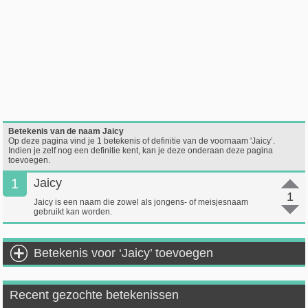
Betekenis van de naam Jaicy
Op deze pagina vind je 1 betekenis of definitie van de voornaam 'Jaicy’.
Indien je zelf nog een definitie kent, kan je deze onderaan deze pagina
toevoegen.
1
Jaicy
1
Jaicy is een naam die zowel als jongens- of meisjesnaam
gebruikt kan worden.
Betekenis voor ‘Jaicy’ toevoegen
Recent gezochte betekenissen