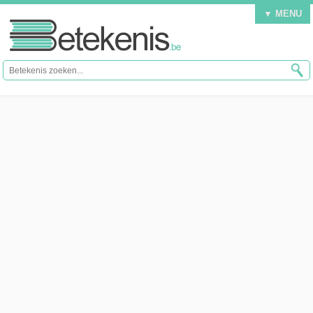
▼ MENU