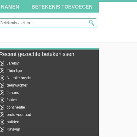
NAMEN
BETEKENIS TOEVOEGEN
Recent gezochte betekenissen
Jareisy
Thijn figo
Naenke brecht
deurwachter
Jenaïro
fikkies
continentie
bruto voorraad
huilden
Kaylynn