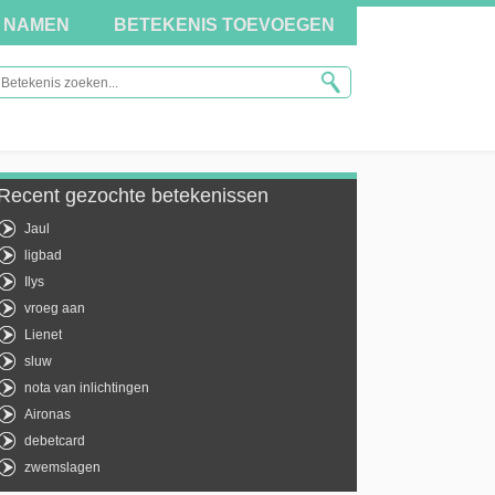
NAMEN
BETEKENIS TOEVOEGEN
Recent gezochte betekenissen
Jaul
ligbad
Ilys
vroeg aan
Lienet
sluw
nota van inlichtingen
Aironas
debetcard
zwemslagen