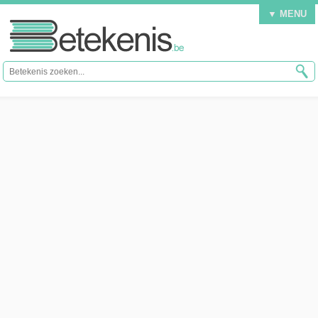
▼ MENU