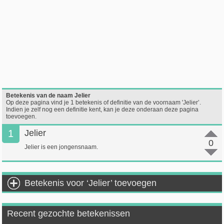
Betekenis van de naam Jelier
Op deze pagina vind je 1 betekenis of definitie van de voornaam 'Jelier’.
Indien je zelf nog een definitie kent, kan je deze onderaan deze pagina
toevoegen.
1
Jelier
0
Jelier is een jongensnaam.
Betekenis voor ‘Jelier’ toevoegen
Recent gezochte betekenissen