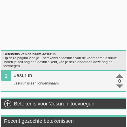
Betekenis van de naam Jesurun
Op deze pagina vind je 1 betekenis of definitie van de voornaam 'Jesurun’.
Indien je zelf nog een definitie kent, kan je deze onderaan deze pagina
toevoegen.
1
Jesurun
0
Jesurun is een jongensnaam.
Betekenis voor ‘Jesurun’ toevoegen
Recent gezochte betekenissen