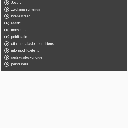
Jesurun
zwolsman criterium
bordessteen
raakte
translatus
petrificatie
oftalmomalacie intermittens
informed flexibility
gedragsdeskundige
perforateur