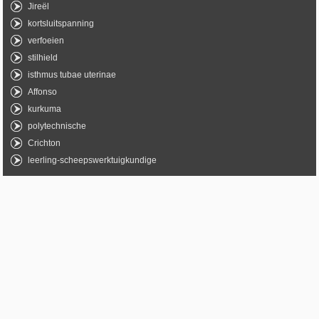
Jireël
kortsluitspanning
verfoeien
stilhield
isthmus tubae uterinae
Affonso
kurkuma
polytechnische
Crichton
leerling-scheepswerktuigkundige