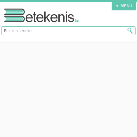
▼ MENU