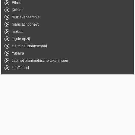
Ethne
Kahlen
muziekensemble
manslachtigheyt
moksa
legde opzij
cis-mineurtoonschaal
Yusaira
cabinet planimetrische tekeningen
knuffelend