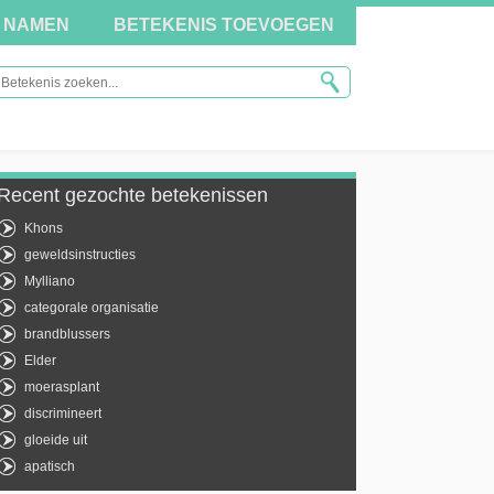
NAMEN
BETEKENIS TOEVOEGEN
Recent gezochte betekenissen
Khons
geweldsinstructies
Mylliano
categorale organisatie
brandblussers
Elder
moerasplant
discrimineert
gloeide uit
apatisch