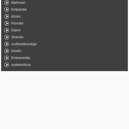
Mahraan
Empanda
doses
Floriske
Dalon
Shanita
oudheidkundige
Destin
Emmerentia
systeemloze