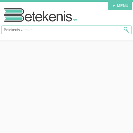
▼ MENU