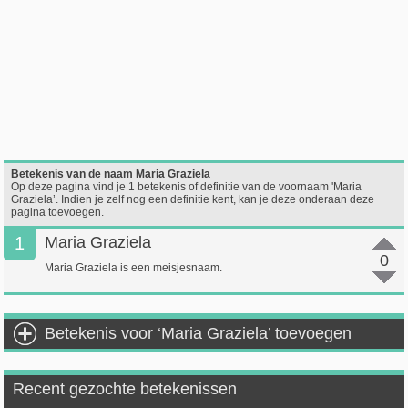
Betekenis van de naam Maria Graziela
Op deze pagina vind je 1 betekenis of definitie van de voornaam 'Maria
Graziela’. Indien je zelf nog een definitie kent, kan je deze onderaan deze
pagina toevoegen.
1
Maria Graziela
0
Maria Graziela is een meisjesnaam.
Betekenis voor ‘Maria Graziela’ toevoegen
Recent gezochte betekenissen