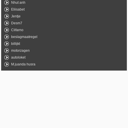
Nhut anh
Eliisabet
Jentje
Desm7
Clifarno
beslagmaatregel
billijkt
motorzagen
autoloket
M.juanda husra