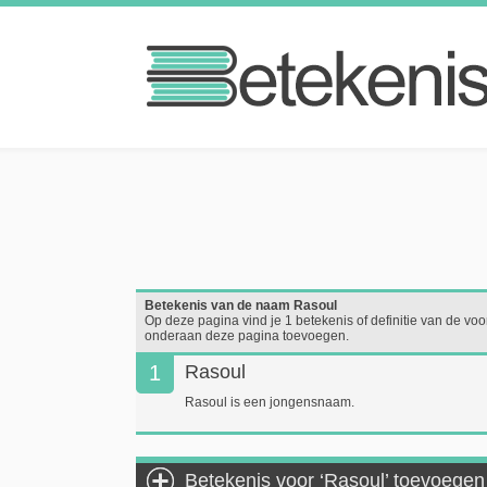
Betekenis van de naam Rasoul
Op deze pagina vind je 1 betekenis of definitie van de voor
onderaan deze pagina toevoegen.
1
Rasoul
Rasoul is een jongensnaam.
Betekenis voor ‘Rasoul’ toevoegen