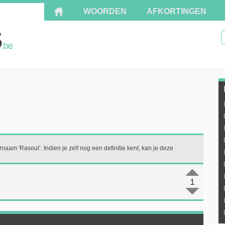
WOORDEN
AFKORTINGEN
naam 'Rasoul’. Indien je zelf nog een definitie kent, kan je deze
1